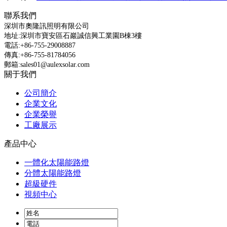
聯系我們
深圳市奧隆訊照明有限公司
地址:深圳市寶安區石巖誠信興工業園B棟3樓
電話:+86-755-29008887
傳真:+86-755-81784056
郵箱:sales01@aulexsolar.com
關于我們
公司簡介
企業文化
企業榮譽
工廠展示
產品中心
一體化太陽能路燈
分體太陽能路燈
超級硬件
視頻中心