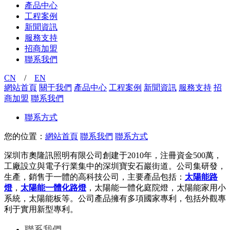
產品中心
工程案例
新聞資訊
服務支持
招商加盟
聯系我們
CN
/
EN
網站首頁
關于我們
產品中心
工程案例
新聞資訊
服務支持
招
商加盟
聯系我們
聯系方式
您的位置：
網站首頁
聯系我們
聯系方式
深圳市奧隆訊照明有限公司創建于2010年，注冊資金500萬，
工廠設立與電子行業集中的深圳寶安石巖街道。公司集研發，
生產，銷售于一體的高科技公司，主要產品包括：
太陽能路
燈
，
太陽能一體化路燈
，太陽能一體化庭院燈，太陽能家用小
系統，太陽能板等。公司產品擁有多項國家專利，包括外觀專
利于實用新型專利。
聯系我們